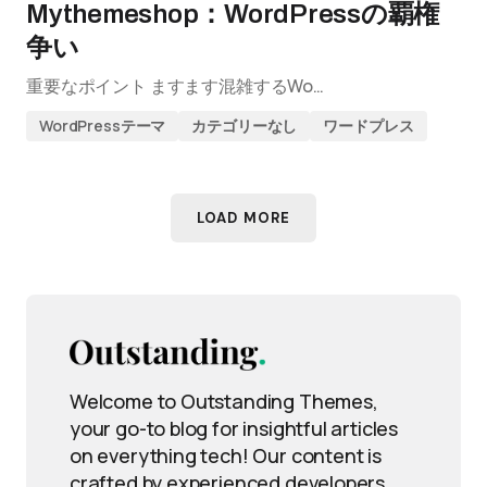
Mythemeshop：WordPressの覇権
争い
重要なポイント ますます混雑するWo…
WordPressテーマ
カテゴリーなし
ワードプレス
LOAD MORE
Welcome to Outstanding Themes,
your go-to blog for insightful articles
on everything tech! Our content is
crafted by experienced developers