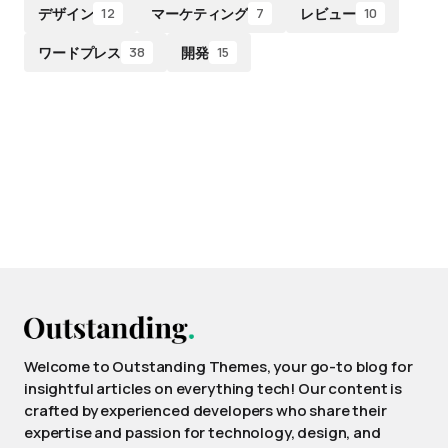
デザイン
マーケティング
レビュー
12
7
10
ワードプレス
開発
38
15
Welcome to Outstanding Themes, your go-to blog for
insightful articles on everything tech! Our content is
crafted by experienced developers who share their
expertise and passion for technology, design, and