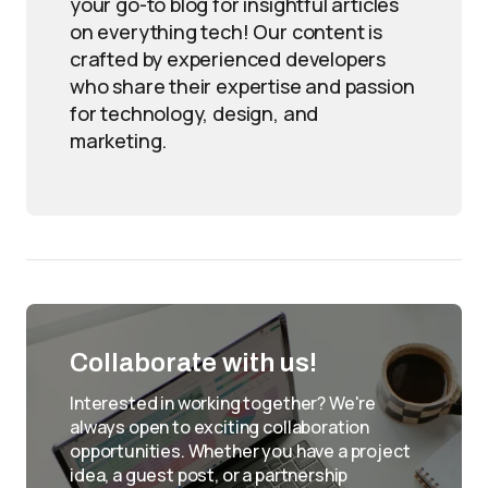
your go-to blog for insightful articles
on everything tech! Our content is
crafted by experienced developers
who share their expertise and passion
for technology, design, and
marketing.
Collaborate with us!
Interested in working together? We're
always open to exciting collaboration
opportunities. Whether you have a project
idea, a guest post, or a partnership