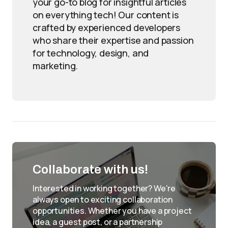
your go-to blog for insightful articles
on everything tech! Our content is
crafted by experienced developers
who share their expertise and passion
for technology, design, and
marketing.
Collaborate with us!
Interested in working together? We're
always open to exciting collaboration
opportunities. Whether you have a project
idea, a guest post, or a partnership