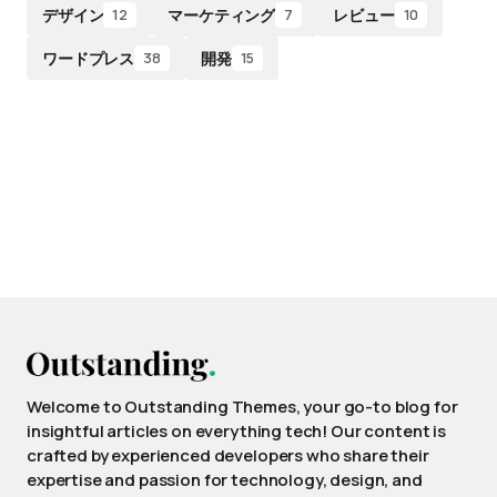
デザイン
マーケティング
レビュー
12
7
10
ワードプレス
開発
38
15
Welcome to Outstanding Themes, your go-to blog for
insightful articles on everything tech! Our content is
crafted by experienced developers who share their
expertise and passion for technology, design, and