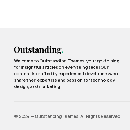
Welcome to Outstanding Themes, your go-to blog
for insightful articles on everything tech! Our
content is crafted by experienced developers who
share their expertise and passion for technology,
design, and marketing.
©️ 2024 — OutstandingThemes. All Rights Reserved.