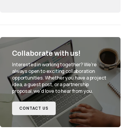
Collaborate with us!
Interested in working together? We're
always open to exciting collaboration
opportunities. Whether you have a project
idea, a guest post, or a partnership
proposal, we'd love to hear from you.
CONTACT US