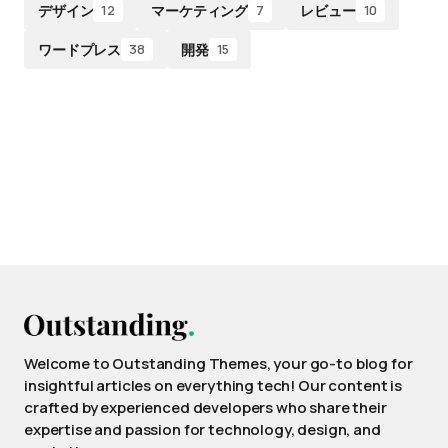
デザイン
マーケティング
レビュー
12
7
10
ワードプレス
開発
38
15
Welcome to Outstanding Themes, your go-to blog for
insightful articles on everything tech! Our content is
crafted by experienced developers who share their
expertise and passion for technology, design, and