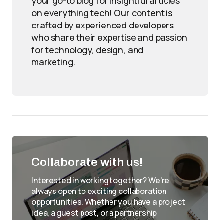
your go-to blog for insightful articles
on everything tech! Our content is
crafted by experienced developers
who share their expertise and passion
for technology, design, and
marketing.
Collaborate with us!
Interested in working together? We're
always open to exciting collaboration
opportunities. Whether you have a project
idea, a guest post, or a partnership