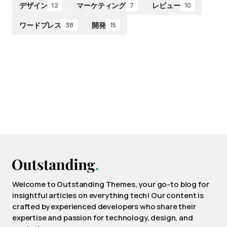
デザイン
マーケティング
レビュー
12
7
10
ワードプレス
開発
38
15
Welcome to Outstanding Themes, your go-to blog for
insightful articles on everything tech! Our content is
crafted by experienced developers who share their
expertise and passion for technology, design, and