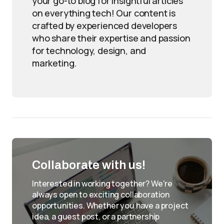
your go-to blog for insightful articles
on everything tech! Our content is
crafted by experienced developers
who share their expertise and passion
for technology, design, and
marketing.
Collaborate with us!
Interested in working together? We're
always open to exciting collaboration
opportunities. Whether you have a project
idea, a guest post, or a partnership