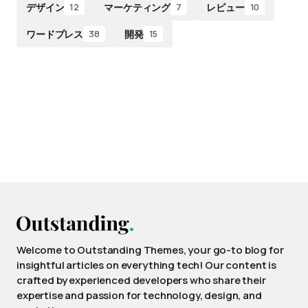
デザイン
マーケティング
レビュー
12
7
10
ワードプレス
開発
38
15
Welcome to Outstanding Themes, your go-to blog for
insightful articles on everything tech! Our content is
crafted by experienced developers who share their
expertise and passion for technology, design, and