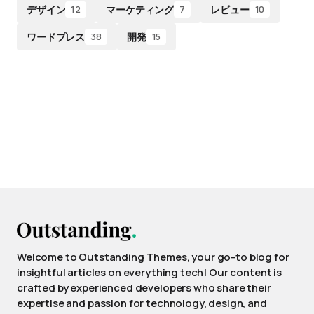
デザイン
マーケティング
レビュー
12
7
10
ワードプレス
開発
38
15
Welcome to Outstanding Themes, your go-to blog for
insightful articles on everything tech! Our content is
crafted by experienced developers who share their
expertise and passion for technology, design, and