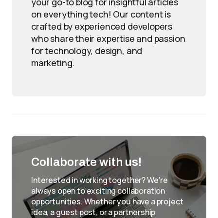
your go-to blog for insightful articles
on everything tech! Our content is
crafted by experienced developers
who share their expertise and passion
for technology, design, and
marketing.
Collaborate with us!
Interested in working together? We're
always open to exciting collaboration
opportunities. Whether you have a project
idea, a guest post, or a partnership