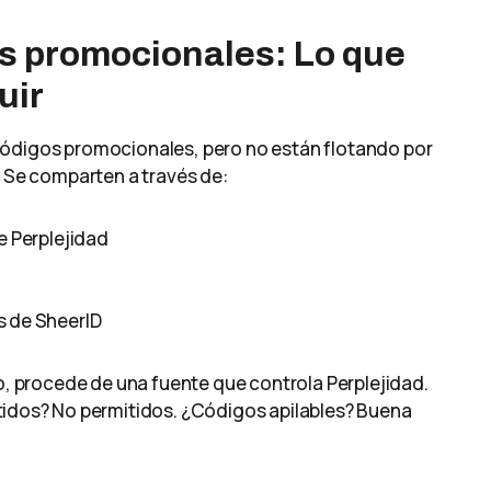
os promocionales: Lo que
uir
códigos promocionales, pero no están flotando por
. Se comparten a través de:
e Perplejidad
s de SheerID
go, procede de una fuente que controla Perplejidad.
dos? No permitidos. ¿Códigos apilables? Buena