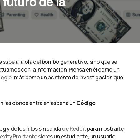
futuro de la
se sube a la ola del bombo generativo, sino que se
tuamos con la información. Piensa en él como un
ogle
, más como un asistente de investigación que
 Ahí es donde entra en escena un
Código
g y de los hilos sin salida
de Reddit
para mostrarte
exity Pro, tanto si
eres un estudiante, un usuario