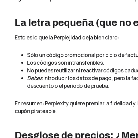
La letra pequeña (que no
Esto es lo que la Perplejidad deja bien claro:
Sólo un código promocional por ciclo de factu
Los códigos son intransferibles.
No puedes reutilizar ni reactivar códigos cad
Debes
introducir los datos de pago, pero la fac
descuento o el periodo de prueba.
En resumen: Perplexity quiere premiar la fidelidad 
cupón pirateable.
Desglose de precios: ¿Me