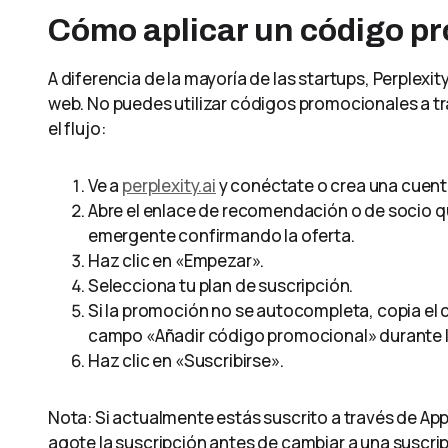
Cómo aplicar un código pr
A diferencia de la mayoría de las startups, Perplexi
web. No puedes utilizar códigos promocionales a tra
el flujo:
Ve a
perplexity.ai
y conéctate o crea una cuent
Abre el enlace de recomendación o de socio que
emergente confirmando la oferta.
Haz clic en «Empezar».
Selecciona tu plan de suscripción.
Si la promoción no se autocompleta, copia el 
campo «Añadir código promocional» durante 
Haz clic en «Suscribirse».
Nota: Si actualmente estás suscrito a través de App
agote la suscripción antes de cambiar a una suscri