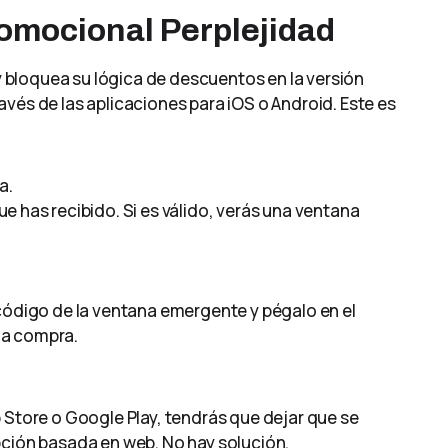
omocional Perplejidad
ty bloquea su lógica de descuentos en la versión
vés de las aplicaciones para iOS o Android. Este es
a.
 has recibido. Si es válido, verás una ventana
código de la ventana emergente y pégalo en el
la compra.
 Store o Google Play, tendrás que dejar que se
pción basada en web. No hay solución.