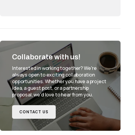
Collaborate with us!
Interested in working together? We're
always open to exciting collaboration
opportunities. Whether you have a project
idea, a guest post, or a partnership
proposal, we'd love to hear from you.
CONTACT US