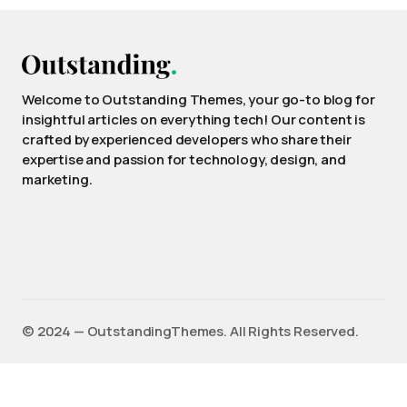
Welcome to Outstanding Themes, your go-to blog for
insightful articles on everything tech! Our content is
crafted by experienced developers who share their
expertise and passion for technology, design, and
marketing.
©️ 2024 — OutstandingThemes. All Rights Reserved.
English
(
英語
)
Français
(
フランス語
)