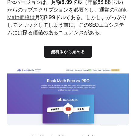
Proバージョンは、
月額6.99ドル
（年額83.88ドル）
からのサブスクリプションを必要とし、通常の
Rank
Math価格は
月額7.99ドルである。しかし、がっかり
してクリックしてしまう前に、このSEOエコシステ
ムには探る価値のあるニュアンスがある。
無料版から始める