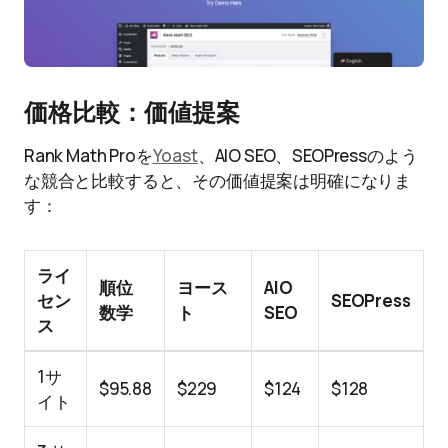
価格比較：価値提案
Rank Math Proを
Yoast
、AIO SEO、SEOPressのよう
な競合と比較すると、その価値提案は明確になりま
す：
ライ
順位
ヨース
AIO
セン
SEOPress
数学
ト
SEO
ス
1サ
$95.88
$229
$124
$128
イト