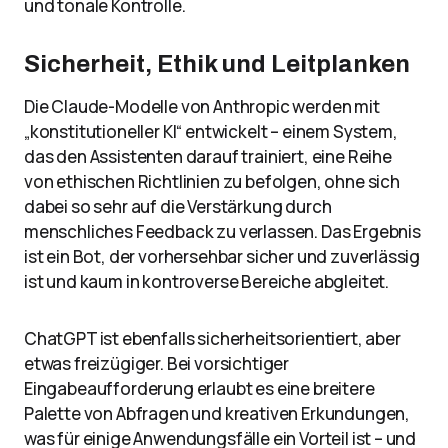
und tonale Kontrolle.
Sicherheit, Ethik und Leitplanken
Die Claude-Modelle von Anthropic werden mit
„konstitutioneller KI“ entwickelt – einem System,
das den Assistenten darauf trainiert, eine Reihe
von ethischen Richtlinien zu befolgen, ohne sich
dabei so sehr auf die Verstärkung durch
menschliches Feedback zu verlassen. Das Ergebnis
ist ein Bot, der vorhersehbar sicher und zuverlässig
ist und kaum in kontroverse Bereiche abgleitet.
ChatGPT ist ebenfalls sicherheitsorientiert, aber
etwas freizügiger. Bei vorsichtiger
Eingabeaufforderung erlaubt es eine breitere
Palette von Abfragen und kreativen Erkundungen,
was für einige Anwendungsfälle ein Vorteil ist – und