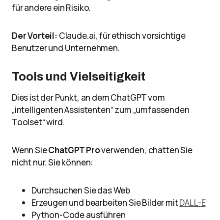
für andere ein Risiko.
Der Vorteil:
Claude.ai, für ethisch vorsichtige
Benutzer und Unternehmen.
Tools und Vielseitigkeit
Dies ist der Punkt, an dem ChatGPT vom
„intelligenten Assistenten“ zum „umfassenden
Toolset“ wird.
Wenn Sie
ChatGPT Pro
verwenden, chatten Sie
nicht nur. Sie können:
Durchsuchen Sie das Web
Erzeugen und bearbeiten Sie Bilder mit
DALL-E
Python-Code ausführen