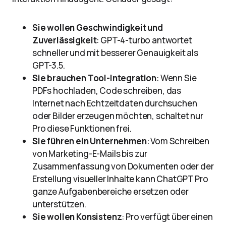
Sie wollen Geschwindigkeit und
Zuverlässigkeit
: GPT-4-turbo antwortet
schneller und mit besserer Genauigkeit als
GPT-3.5.
Sie brauchen Tool-Integration
: Wenn Sie
PDFs hochladen, Code schreiben, das
Internet nach Echtzeitdaten durchsuchen
oder Bilder erzeugen möchten, schaltet nur
Pro diese Funktionen frei.
Sie führen ein Unternehmen
: Vom Schreiben
von Marketing-E-Mails bis zur
Zusammenfassung von Dokumenten oder der
Erstellung visueller Inhalte kann ChatGPT Pro
ganze Aufgabenbereiche ersetzen oder
unterstützen.
Sie wollen Konsistenz
: Pro verfügt über einen