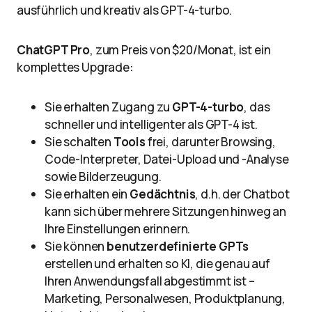
ausführlich und kreativ als GPT-4-turbo.
ChatGPT Pro
, zum Preis von $20/Monat, ist ein
komplettes Upgrade:
Sie erhalten Zugang zu
GPT-4-turbo
, das
schneller und intelligenter als GPT-4 ist.
Sie schalten
Tools
frei, darunter Browsing,
Code-Interpreter, Datei-Upload und -Analyse
sowie Bilderzeugung.
Sie erhalten ein
Gedächtnis
, d.h. der Chatbot
kann sich über mehrere Sitzungen hinweg an
Ihre Einstellungen erinnern.
Sie können
benutzerdefinierte GPTs
erstellen und erhalten so KI, die genau auf
Ihren Anwendungsfall abgestimmt ist –
Marketing, Personalwesen, Produktplanung,