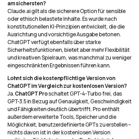
am sichersten?
Claude.ai gilt als die sicherere Option für sensible
oder ethisch belastete Inhalte. Es wurde nach
konstitutionellen KI-Prinzipien entwickelt, die die
Ausrichtung und vorsichtige Ausgabe betonen.
ChatGPT verfügt ebenfalls über starke
Sicherheitsfunktionen, bietet aber mehr Flexibilität
und kreativen Spielraum, was manchmal zu weniger
eingeschränkten Ergebnissen führen kann.
Lohnt sich die kostenpflichtige Version von
ChatGPT im Vergleich zur kostenlosen Version?
Ja.
ChatGPT Pro
schaltet GPT-4-Turbo frei, das
GPT-3.5 in Bezug auf Genauigkeit, Geschwindigkeit
und Fähigkeiten deutlich übertrifft. Pro enthält
außerdem erweiterte Tools, Speicher und die
Möglichkeit, benutzerdefinierte GPTs zu erstellen –
nichts davon ist in der kostenlosen Version