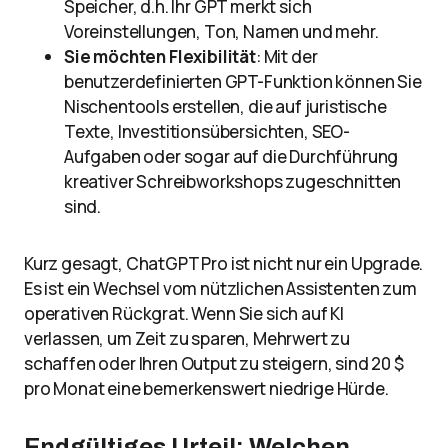
Speicher, d.h. Ihr GPT merkt sich
Voreinstellungen, Ton, Namen und mehr.
Sie möchten Flexibilität
: Mit der
benutzerdefinierten GPT-Funktion können Sie
Nischentools erstellen, die auf juristische
Texte, Investitionsübersichten, SEO-
Aufgaben oder sogar auf die Durchführung
kreativer Schreibworkshops zugeschnitten
sind.
Kurz gesagt, ChatGPT Pro ist nicht nur ein Upgrade.
Es ist ein Wechsel vom nützlichen Assistenten zum
operativen Rückgrat. Wenn Sie sich auf KI
verlassen, um Zeit zu sparen, Mehrwert zu
schaffen oder Ihren Output zu steigern, sind 20 $
pro Monat eine bemerkenswert niedrige Hürde.
Endgültiges Urteil: Welchen