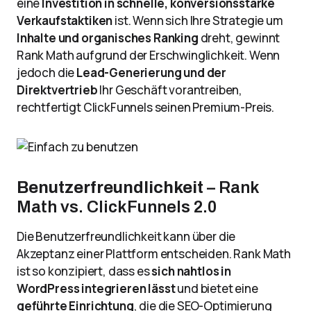
eine
Investition in schnelle, konversionsstarke
Verkaufstaktiken
ist. Wenn sich Ihre Strategie um
Inhalte und organisches Ranking
dreht, gewinnt
Rank Math aufgrund der Erschwinglichkeit. Wenn
jedoch die
Lead-Generierung und der
Direktvertrieb
Ihr Geschäft vorantreiben,
rechtfertigt ClickFunnels seinen Premium-Preis.
Benutzerfreundlichkeit
– Rank
Math vs. ClickFunnels 2.0
Die Benutzerfreundlichkeit kann über die
Akzeptanz einer Plattform entscheiden. Rank Math
ist so konzipiert, dass es
sich nahtlos in
WordPress integrieren lässt
und bietet eine
geführte Einrichtung
, die die SEO-Optimierung