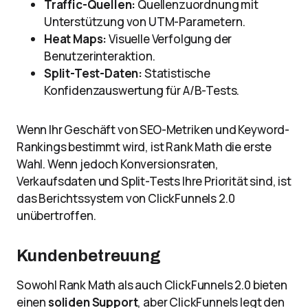
Traffic-Quellen:
Quellenzuordnung mit
Unterstützung von UTM-Parametern.
Heat Maps:
Visuelle Verfolgung der
Benutzerinteraktion.
Split-Test-Daten:
Statistische
Konfidenzauswertung für A/B-Tests.
Wenn Ihr Geschäft von SEO-Metriken und Keyword-
Rankings bestimmt wird, ist Rank Math die erste
Wahl. Wenn jedoch Konversionsraten,
Verkaufsdaten und Split-Tests Ihre Priorität sind, ist
das Berichtssystem von ClickFunnels 2.0
unübertroffen.
Kundenbetreuung
Sowohl Rank Math als auch ClickFunnels 2.0 bieten
einen
soliden Support
, aber ClickFunnels legt den