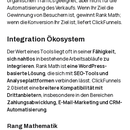
organischen Traffics geeignet, aber nicht für die
Automatisierung des Verkaufs. Wenn Ihr Ziel die
Gewinnung von Besuchern ist, gewinnt Rank Math;
wenn die Konversion Ihr Ziel ist, liefert ClickFunnels.
Integration Ökosystem
Der Wert eines Tools liegt oft in seiner
Fähigkeit,
sich nahtlos
in bestehende Arbeitsabläufe
zu
integrieren
. Rank Math ist
eine WordPress-
basierte Lösung
, die sich mit
SEO-Tools und
Analyseplattformen
verbinden lässt. ClickFunnels
2.0 bietet eine
breitere Kompatibilität mit
Drittanbietern
, insbesondere in den Bereichen
Zahlungsabwicklung, E-Mail-Marketing und CRM-
Automatisierung
.
Rang Mathematik