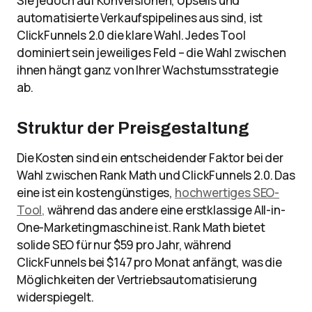
Sie jedoch auf Konversionen, Upsells und
automatisierte Verkaufspipelines aus sind, ist
ClickFunnels 2.0 die klare Wahl. Jedes Tool
dominiert sein jeweiliges Feld – die Wahl zwischen
ihnen hängt ganz von Ihrer Wachstumsstrategie
ab.
Struktur der Preisgestaltung
Die Kosten sind ein entscheidender Faktor bei der
Wahl zwischen Rank Math und ClickFunnels 2.0. Das
eine ist ein kostengünstiges,
hochwertiges SEO-
Tool,
während das andere eine erstklassige All-in-
One-Marketingmaschine ist. Rank Math bietet
solide SEO für nur $59 pro Jahr, während
ClickFunnels bei $147 pro Monat anfängt, was die
Möglichkeiten der Vertriebsautomatisierung
widerspiegelt.