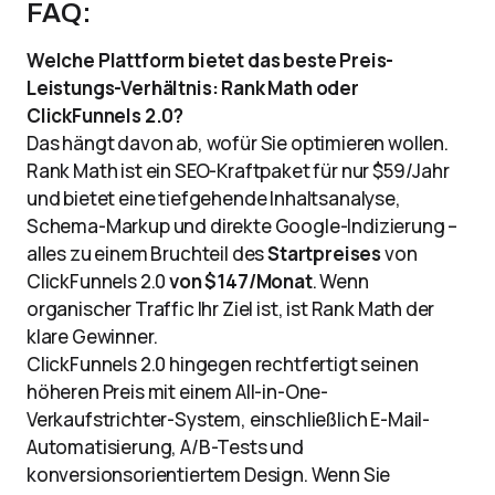
FAQ:
Welche Plattform bietet das beste Preis-
Leistungs-Verhältnis: Rank Math oder
ClickFunnels 2.0?
Das hängt davon ab, wofür Sie optimieren wollen.
Rank Math ist ein SEO-Kraftpaket für nur $59/Jahr
und bietet eine tiefgehende Inhaltsanalyse,
Schema-Markup und direkte Google-Indizierung –
alles zu einem Bruchteil des
Startpreises
von
ClickFunnels 2.0
von $147/Monat
. Wenn
organischer Traffic Ihr Ziel ist, ist Rank Math der
klare Gewinner.
ClickFunnels 2.0 hingegen rechtfertigt seinen
höheren Preis mit einem All-in-One-
Verkaufstrichter-System, einschließlich E-Mail-
Automatisierung, A/B-Tests und
konversionsorientiertem Design. Wenn Sie