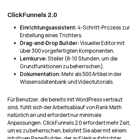
ClickFunnels 2.0
Einrichtungsassistent:
4-Schritt-Prozess zur
Erstellung eines Trichters.
Drag-and-Drop Builder:
Visueller Editor mit
über 300 vorgefertigten Komponenten.
Lernkurve:
Steiler (8-10 Stunden, um die
Grundfunktionen zu beherrschen).
Dokumentation:
Mehr als 500 Artikel in der
Wissensdatenbank und Videotutorials.
Für Benutzer, die bereits mit WordPress vertraut
sind, fühlt sich der Arbeitsablauf von Rank Math
natürlich an und erfordert nur minimale
Anpassungen. ClickFunnels 2.0 erfordert mehr Zeit,
um es zu beherrschen, belohnt Sie aber mit einem
intuitiven Page Builder, der auf Verkaufstrichter