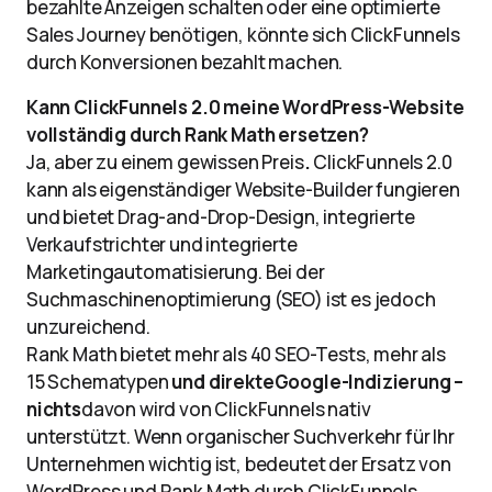
bezahlte Anzeigen schalten oder eine optimierte
Sales Journey benötigen, könnte sich ClickFunnels
durch Konversionen bezahlt machen.
Kann ClickFunnels 2.0 meine WordPress-Website
vollständig durch Rank Math ersetzen?
Ja, aber zu einem gewissen Preis
.
ClickFunnels 2.0
kann als eigenständiger Website-Builder fungieren
und bietet Drag-and-Drop-Design, integrierte
Verkaufstrichter und integrierte
Marketingautomatisierung. Bei der
Suchmaschinenoptimierung (SEO) ist es jedoch
unzureichend.
Rank Math bietet mehr als 40 SEO-Tests, mehr als
15 Schematypen
und direkte
Google-Indizierung –
nichts
davon wird von ClickFunnels nativ
unterstützt. Wenn organischer Suchverkehr für Ihr
Unternehmen wichtig ist, bedeutet der Ersatz von
WordPress und Rank Math durch ClickFunnels,