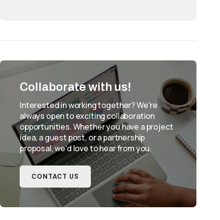
Collaborate with us!
Interested in working together? We're
always open to exciting collaboration
opportunities. Whether you have a project
idea, a guest post, or a partnership
proposal, we'd love to hear from you.
CONTACT US