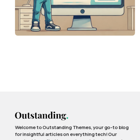
Welcome to Outstanding Themes, your go-to blog
for insightful articles on everything tech! Our