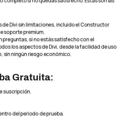
so completo si no quedas satisfecho. Estas son las
de Divi sin limitaciones, incluido el Constructor
 de soporte premium.
 preguntas, si no estás satisfecho con el
dos los aspectos de Divi, desde la facilidad de uso
o, sin ningún riesgo económico.
eba Gratuita
:
de suscripción.
dentro del periodo de prueba.