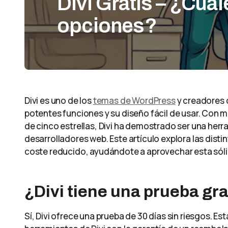
Divi Gratis – ¿Cuál
opciones?
Divi es uno de los
temas de WordPress
y creadores 
potentes funciones y su diseño fácil de usar. Con 
de cinco estrellas, Divi ha demostrado ser una her
desarrolladores web. Este artículo explora las distin
coste reducido, ayudándote a aprovechar esta sólid
¿Divi tiene una prueba gr
Sí, Divi ofrece una prueba de 30 días sin riesgos. Es