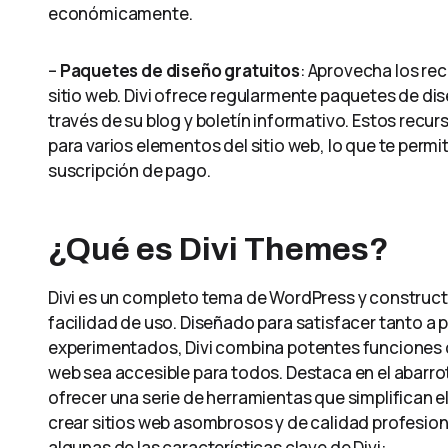
económicamente.
–
Paquetes de diseño gratuitos
: Aprovecha los rec
sitio web. Divi ofrece regularmente paquetes de di
través de su blog y boletín informativo. Estos recu
para varios elementos del sitio web, lo que te permit
suscripción de pago.
¿Qué es Divi Themes?
Divi es un completo tema de WordPress y constructor
facilidad de uso. Diseñado para satisfacer tanto a 
experimentados, Divi combina potentes funciones co
web sea accesible para todos. Destaca en el abarr
ofrecer una serie de herramientas que simplifican e
crear sitios web asombrosos y de calidad profesiona
algunas de las características clave de Divi: