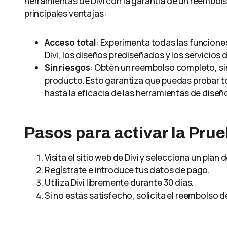
herramientas de Divi con la garantía de un reembol
principales ventajas:
Acceso total
: Experimenta todas las funciones 
Divi, los diseños prediseñados y los servicios
Sin riesgos
: Obtén un reembolso completo, sin
producto. Esto garantiza que puedas probar to
hasta la eficacia de las herramientas de diseñ
Pasos para activar la Pru
Visita el sitio web de Divi y selecciona un plan 
Regístrate e introduce tus datos de pago.
Utiliza Divi libremente durante 30 días.
Si no estás satisfecho, solicita el reembolso 