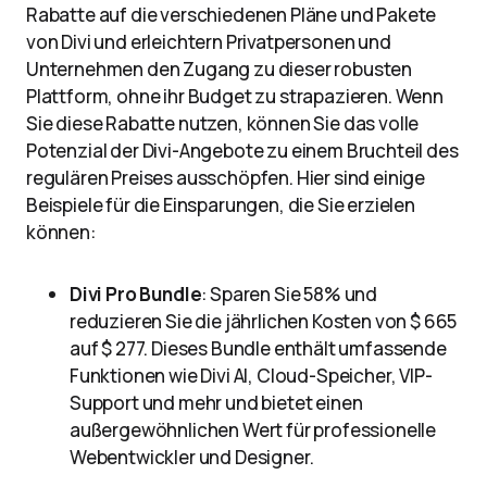
Rabatte auf die verschiedenen Pläne und Pakete
von Divi und erleichtern Privatpersonen und
Unternehmen den Zugang zu dieser robusten
Plattform, ohne ihr Budget zu strapazieren. Wenn
Sie diese Rabatte nutzen, können Sie das volle
Potenzial der Divi-Angebote zu einem Bruchteil des
regulären Preises ausschöpfen. Hier sind einige
Beispiele für die Einsparungen, die Sie erzielen
können:
Divi Pro Bundle
: Sparen Sie 58% und
reduzieren Sie die jährlichen Kosten von $ 665
auf $ 277. Dieses Bundle enthält umfassende
Funktionen wie Divi AI, Cloud-Speicher, VIP-
Support und mehr und bietet einen
außergewöhnlichen Wert für professionelle
Webentwickler und Designer.