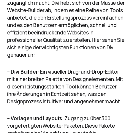
zugänglich macht. Divi hebt sich von der Masse der
Website-Builder ab, indem es eine Reihe von Tools
anbietet, die den Erstellungsprozess vereinfachen
und es den Benutzern ermöglichen, schnell und
effizient beeindruckende Websites in
professioneller Qualität zu erstellen. Hier sehen Sie
sich einige der wichtigsten Funktionen von Divi
genauer an:
–
Divi Builder
: Ein visueller Drag-and-Drop-Editor
mit einer breiten Palette von Designelementen. Mit
diesem leistungsstarken Tool können Benutzer
ihre Änderungen in Echtzeit sehen, was den
Designprozess intuitiver und angenehmer macht.
–
Vorlagen und Layouts
: Zugang zu über 300
vorgefertigten Website-Paketen. Diese Pakete