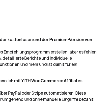
 der kostenlosen und der Premium-Version von
hes Empfehlungsprogramm erstellen, aber es fehlen
etaillierte Berichte und individuelle
unktionen und mehr und ist damit für ein
ann ich mit YITH WooCommerce Affiliates
ber PayPal oder Stripe automatisieren. Diese
tner umgehend und ohne manuelle Eingriffe bezahlt