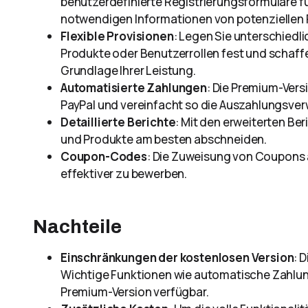
benutzerdefinierte Registrierungsformulare für 
notwendigen Informationen von potenziellen 
Flexible Provisionen
: Legen Sie unterschiedli
Produkte oder Benutzerrollen fest und schaff
Grundlage Ihrer Leistung.
Automatisierte Zahlungen
: Die Premium-Vers
PayPal und vereinfacht so die Auszahlungsver
Detaillierte Berichte
: Mit den erweiterten Be
und Produkte am besten abschneiden.
Coupon-Codes
: Die Zuweisung von Coupons a
effektiver zu bewerben.
Nachteile
Einschränkungen der kostenlosen Version
: 
Wichtige Funktionen wie automatische Zahlunge
Premium-Version verfügbar.