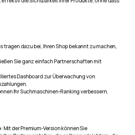
effektiv die Sichtbarkeit Ihrer Produkte, ohne dass
ates tragen dazu bei, Ihren Shop bekannt zu machen,
ließen Sie ganz einfach Partnerschaften mit
tailliertes Dashboard zur Überwachung von
szahlungen.
 können Ihr Suchmaschinen-Ranking verbessern.
e
: Mit der Premium-Version können Sie