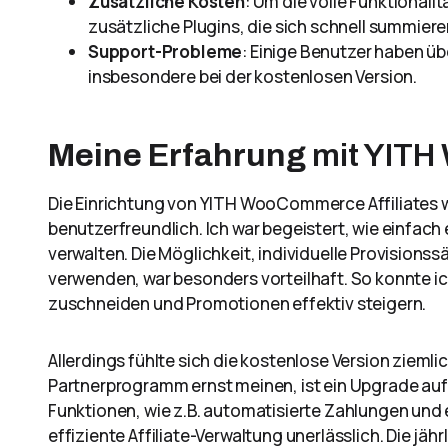
Zusätzliche Kosten
: Um die volle Funktionali
zusätzliche Plugins, die sich schnell summier
Support-Probleme
: Einige Benutzer haben ü
insbesondere bei der kostenlosen Version.
Meine Erfahrung
mit YITH
Die Einrichtung von YITH WooCommerce Affiliates w
benutzerfreundlich. Ich war begeistert, wie einfach 
verwalten. Die Möglichkeit, individuelle Provision
verwenden, war besonders vorteilhaft. So konnte i
zuschneiden und Promotionen effektiv steigern.
Allerdings fühlte sich die kostenlose Version zieml
Partnerprogramm ernst meinen, ist ein Upgrade au
Funktionen, wie z.B. automatisierte Zahlungen und e
effiziente Affiliate-Verwaltung unerlässlich. Die jä