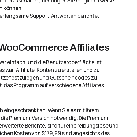
tät freizuschalten, benötigen Sie möglicherweise
en können.
ber langsame Support-Antworten berichtet,
 WooCommerce Affiliates
ar einfach, und die Benutzeroberfläche ist
es war, Affiliate-Konten zu erstellen und zu
ssätze festzulegen und Gutscheincodes zu
ch das Programm auf verschiedene Affiliates
ich eingeschränkt an. Wenn Sie es mit Ihrem
f die Premium-Version notwendig. Die Premium-
rweiterte Berichte, sind für eine reibungslose und
hrlichen Kosten von $179,99 sind angesichts des