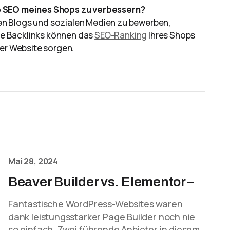
ie SEO meines Shops zu verbessern?
hren Blogs und sozialen Medien zu bewerben,
ese Backlinks können das
SEO-Ranking
Ihres Shops
rer Website sorgen.
Mai 28, 2024
Beaver Builder vs. Elementor –
Fantastische WordPress-Websites waren
dank leistungsstarker Page Builder noch nie
so einfach. Zwei führende Anbieter in diesem