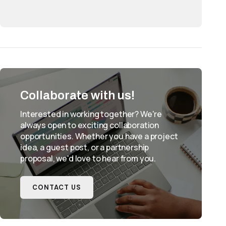
Collaborate with us!
Interested in working together? We're
always open to exciting collaboration
opportunities. Whether you have a project
idea, a guest post, or a partnership
proposal, we'd love to hear from you.
CONTACT US