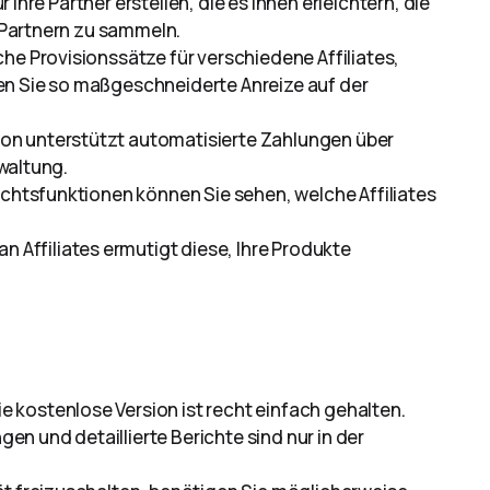
Ihre Partner erstellen, die es Ihnen erleichtern, die
Partnern zu sammeln.
che Provisionssätze für verschiedene Affiliates,
en Sie so maßgeschneiderte Anreize auf der
ion unterstützt automatisierte Zahlungen über
waltung.
richtsfunktionen können Sie sehen, welche Affiliates
n Affiliates ermutigt diese, Ihre Produkte
Die kostenlose Version ist recht einfach gehalten.
n und detaillierte Berichte sind nur in der