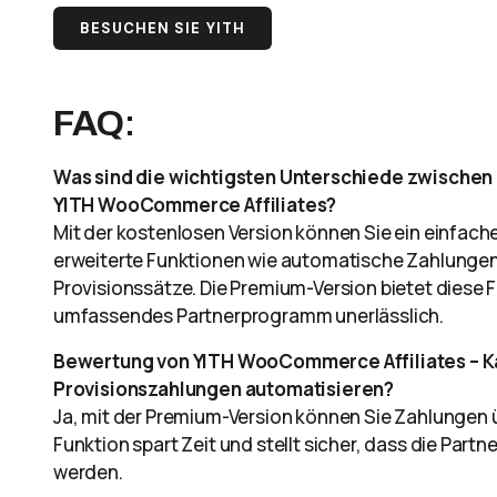
BESUCHEN SIE YITH
FAQ
:
Was sind die wichtigsten Unterschiede zwischen
YITH WooCommerce Affiliates?
Mit der kostenlosen Version können Sie ein einfac
erweiterte Funktionen wie automatische Zahlungen, d
Provisionssätze. Die Premium-Version bietet diese F
umfassendes Partnerprogramm unerlässlich.
Bewertung von YITH WooCommerce Affiliates – K
Provisionszahlungen automatisieren?
Ja, mit der Premium-Version können Sie Zahlungen ü
Funktion spart Zeit und stellt sicher, dass die Par
werden.