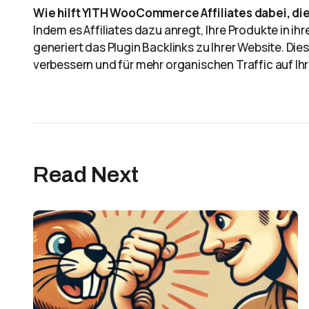
Wie hilft YITH WooCommerce Affiliates dabei, d
Indem es Affiliates dazu anregt, Ihre Produkte in i
generiert das Plugin Backlinks zu Ihrer Website. Di
verbessern und für mehr organischen Traffic auf Ih
Read Next