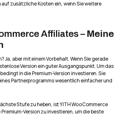
auf zusätzliche Kosten ein, wenn Sie weitere
mmerce Affiliates –
Meine
n
 Ja, aber mit einem Vorbehalt. Wenn Sie gerade
kostenlose Version ein guter Ausgangspunkt. Um das
bedingt in die Premium-Version investieren. Sie
 eines Partnerprogramms wesentlich einfacher und
die nächste Stufe zu heben, ist YITH WooCommerce
 die Premium-Version zu investieren, um die beste