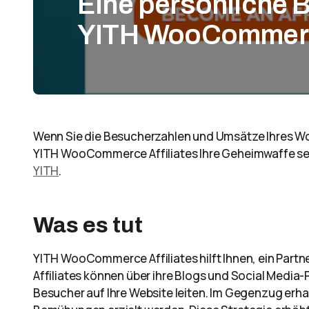
Eine persönliche 
YITH WooCommerce
Wenn Sie die Besucherzahlen und Umsätze Ihres
YITH WooCommerce Affiliates Ihre Geheimwaffe sein
YITH
.
Was es tut
YITH WooCommerce Affiliates hilft Ihnen, ein Partn
Affiliates können über ihre Blogs und Social Media
Besucher auf Ihre Website leiten. Im Gegenzug erhal