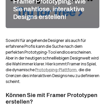
Framer Prototyping: Wie
Sie nahtlose, interaktive
Designs erstellen!
Sowohl für angehende Designer als auch für
erfahrene Profis kann die Suche nach dem
perfekten Prototyping-Tool endlos erscheinen.
Aber in der heutigen schnelllebigen Designwelt wird
die Wahl immer klarer. Hier kommt Framer ins Spiel,
die dynamische
Prototyping-Plattform
, die die
Grenzen des interaktiven Designs neu zu definieren
scheint.
Können Sie mit Framer Prototypen
erstellen?