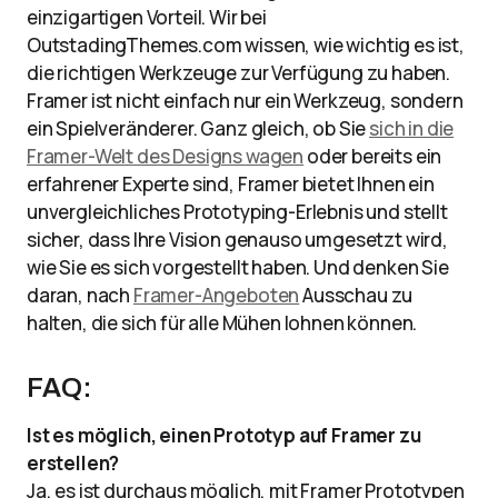
einzigartigen Vorteil. Wir bei
OutstadingThemes.com wissen, wie wichtig es ist,
die richtigen Werkzeuge zur Verfügung zu haben.
Framer ist nicht einfach nur ein Werkzeug, sondern
ein Spielveränderer. Ganz gleich, ob Sie
sich in die
Framer-Welt des Designs wagen
oder bereits ein
erfahrener Experte sind, Framer bietet Ihnen ein
unvergleichliches Prototyping-Erlebnis und stellt
sicher, dass Ihre Vision genauso umgesetzt wird,
wie Sie es sich vorgestellt haben. Und denken Sie
daran, nach
Framer-Angeboten
Ausschau zu
halten, die sich für alle Mühen lohnen können.
FAQ:
Ist es möglich, einen Prototyp auf Framer zu
erstellen?
Ja, es ist durchaus möglich, mit Framer Prototypen