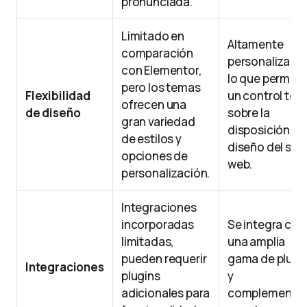
pronunciada.
Limitado en
Altamente
comparación
personalizable
con Elementor,
lo que permite
pero los temas
Flexibilidad
un control tota
ofrecen una
de diseño
sobre la
gran variedad
disposición y e
de estilos y
diseño del siti
opciones de
web.
personalización.
Integraciones
incorporadas
Se integra con
limitadas,
una amplia
pueden requerir
gama de plugi
Integraciones
plugins
y
adicionales para
complemento