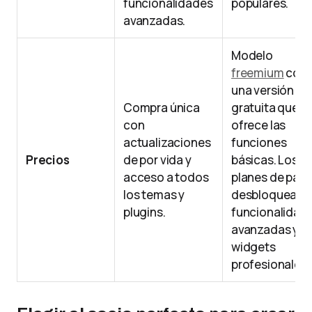
funcionalidades
populares.
avanzadas.
Modelo
freemium
con
una versión
Compra única
gratuita que
con
ofrece las
actualizaciones
funciones
Precios
de por vida y
básicas. Los
acceso a todos
planes de pag
los temas y
desbloquean
plugins.
funcionalidad
avanzadas y
widgets
profesionales.