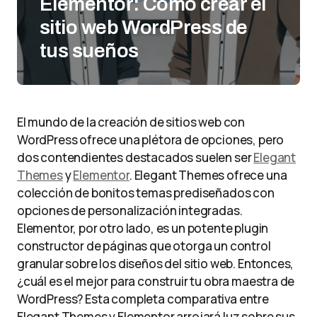
Elementor: Cómo crear el
sitio web WordPress de
tus sueños
El mundo de la creación de sitios web con
WordPress ofrece una plétora de opciones, pero
dos contendientes destacados suelen ser
Elegant
Themes
y
Elementor
. Elegant Themes ofrece una
colección de bonitos temas prediseñados con
opciones de personalización integradas.
Elementor, por otro lado, es un potente plugin
constructor de páginas que otorga un control
granular sobre los diseños del sitio web. Entonces,
¿cuál es el mejor para construir tu obra maestra de
WordPress? Esta completa comparativa entre
Elegant Themes y Elementor arrojará luz sobre sus