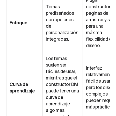
Plugin
Temas
constructor d
prediseñados
páginas de
con opciones
arrastrar y solt
Enfoque
de
para una
personalización
máxima
integradas.
flexibilidad de
diseño.
Los temas
suelen ser
Interfaz
fáciles de usar,
relativamente
mientras que el
fácil de usar,
Curva de
constructor Divi
pero los diseñ
aprendizaje
puede tener una
complejos
curva de
pueden requer
aprendizaje
más práctica.
algo más