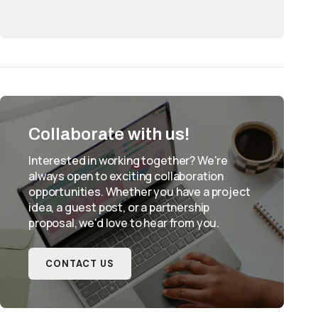
Collaborate with us!
Interested in working together? We're
always open to exciting collaboration
opportunities. Whether you have a project
idea, a guest post, or a partnership
proposal, we'd love to hear from you.
CONTACT US