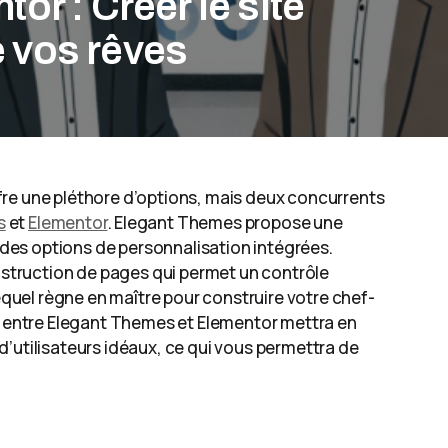
or : Créer le site
 vos rêves
fre une pléthore d’options, mais deux concurrents
s
et
Elementor
. Elegant Themes propose une
es options de personnalisation intégrées.
onstruction de pages qui permet un contrôle
lequel règne en maître pour construire votre chef-
entre Elegant Themes et Elementor mettra en
s d’utilisateurs idéaux, ce qui vous permettra de