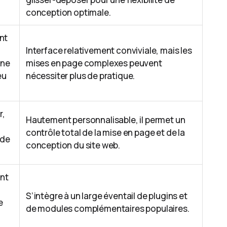
conception optimale.
nt
Interface relativement conviviale, mais les
une
mises en page complexes peuvent
eu
nécessiter plus de pratique.
r,
Hautement personnalisable, il permet un
contrôle total de la mise en page et de la
 de
conception du site web.
ont
S’intègre à un large éventail de plugins et
e
de modules complémentaires populaires.