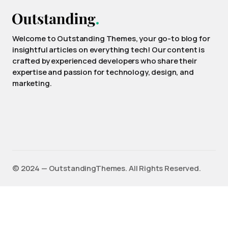
Welcome to Outstanding Themes, your go-to blog for
insightful articles on everything tech! Our content is
crafted by experienced developers who share their
expertise and passion for technology, design, and
marketing.
©️ 2024 — OutstandingThemes. All Rights Reserved.
English
(
Anglais
)
Français
Deutsch
(
Allemand
)
Español
(
Espagnol
)
日本語
(
Japonais
)