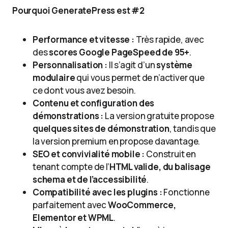
Pourquoi GeneratePress est #2
Performance et vitesse :
Très rapide, avec
des
scores Google PageSpeed de 95+
.
Personnalisation :
Il s’agit d’un
système
modulaire
qui vous permet de n’activer que
ce dont vous avez besoin.
Contenu et configuration des
démonstrations :
La version gratuite propose
quelques sites de démonstration
, tandis que
la version premium en propose davantage.
SEO et convivialité mobile :
Construit en
tenant compte de l’
HTML valide, du balisage
schema et de l’accessibilité
.
Compatibilité avec les plugins :
Fonctionne
parfaitement avec
WooCommerce,
Elementor et WPML
.