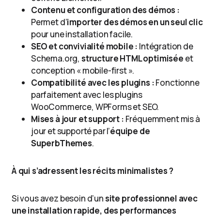
Contenu et configuration des démos :
Permet d’
importer des démos en un seul clic
pour une installation facile.
SEO et convivialité mobile :
Intégration de
Schema.org,
structure HTML optimisée
et
conception « mobile-first ».
Compatibilité avec les plugins :
Fonctionne
parfaitement avec les plugins
WooCommerce, WPForms et SEO.
Mises à jour et support :
Fréquemment mis à
jour et supporté par l’
équipe de
SuperbThemes
.
À qui s’adressent les récits minimalistes ?
Si vous avez besoin d’un
site professionnel avec
une installation rapide, des performances