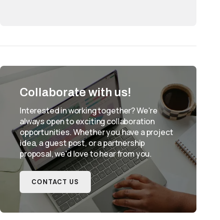
Collaborate with us!
Interested in working together? We're
always open to exciting collaboration
opportunities. Whether you have a project
idea, a guest post, or a partnership
proposal, we'd love to hear from you.
CONTACT US