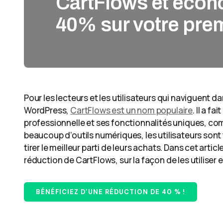
CartFlows et écon
40% sur votre prem
Pour les lecteurs et les utilisateurs qui naviguent
WordPress,
CartFlows est un nom populaire
. Il a 
professionnelle et ses fonctionnalités uniques, c
beaucoup d’outils numériques, les utilisateurs sont
tirer le meilleur parti de leurs achats. Dans cet arti
réduction de CartFlows, sur la façon de les utiliser e
BÉNÉFICIEZ D’UNE RÉDUCTION DE 40 % !