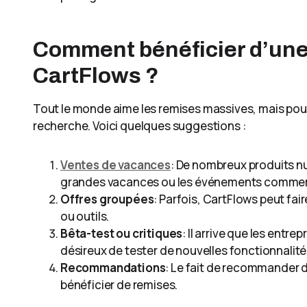
Comment bénéficier d’une
CartFlows ?
Tout le monde aime les remises massives, mais pour le
recherche. Voici quelques suggestions :
Ventes de vacances
: De nombreux produits n
grandes vacances ou les événements commer
Offres groupées
: Parfois, CartFlows peut fai
ou outils.
Bêta-test ou critiques
: Il arrive que les entr
désireux de tester de nouvelles fonctionnalit
Recommandations
: Le fait de recommander 
bénéficier de remises.