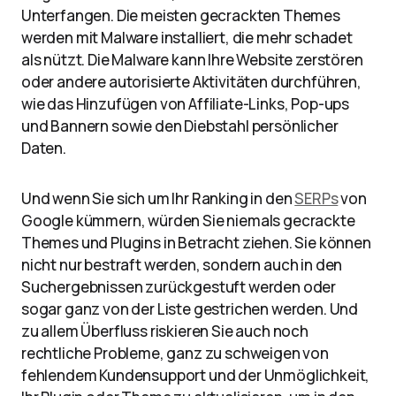
Unterfangen. Die meisten gecrackten Themes
werden mit Malware installiert, die mehr schadet
als nützt. Die Malware kann Ihre Website zerstören
oder andere autorisierte Aktivitäten durchführen,
wie das Hinzufügen von Affiliate-Links, Pop-ups
und Bannern sowie den Diebstahl persönlicher
Daten.
Und wenn Sie sich um Ihr Ranking in den
SERPs
von
Google kümmern, würden Sie niemals gecrackte
Themes und Plugins in Betracht ziehen. Sie können
nicht nur bestraft werden, sondern auch in den
Suchergebnissen zurückgestuft werden oder
sogar ganz von der Liste gestrichen werden. Und
zu allem Überfluss riskieren Sie auch noch
rechtliche Probleme, ganz zu schweigen von
fehlendem Kundensupport und der Unmöglichkeit,