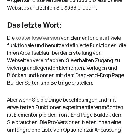
–
Agentur:
Erstellen Sie bis zu 1000 professionelle
Websites und zahlen Sie $399 pro Jahr.
Das letzte Wort:
Die
kostenlose Version
von Elementor bietet viele
funktionale und benutzerdefinierte Funktionen, die
Ihren Arbeitsablauf bei der Erstellung von
Webseiten vereinfachen. Sie erhalten Zugang zu
vielen grundlegenden Elementen, Vorlagen und
Blöcken und können mit dem Drag-and-Drop Page
Builder Seiten und Beiträge erstellen.
Aber wenn Sie die Dinge beschleunigen und mit
erweiterten Funktionen experimentieren möchten,
ist Elementor pro der Front-End Page Builder, den
Sie brauchen. Die Pro-Versionen bieten Ihnen eine
umfangreiche Liste von Optionen zur Anpassung